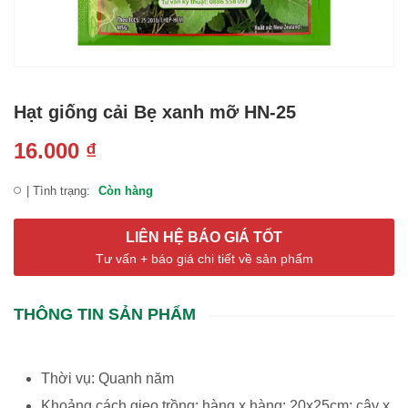
Hạt giống cải Bẹ xanh mỡ HN-25
16.000
₫
| Tình trạng:
Còn hàng
LIÊN HỆ BÁO GIÁ TỐT
Tư vấn + báo giá chi tiết về sản phẩm
THÔNG TIN SẢN PHẨM
Thời vụ: Quanh năm
Khoảng cách gieo trồng: hàng x hàng: 20x25cm; cây x