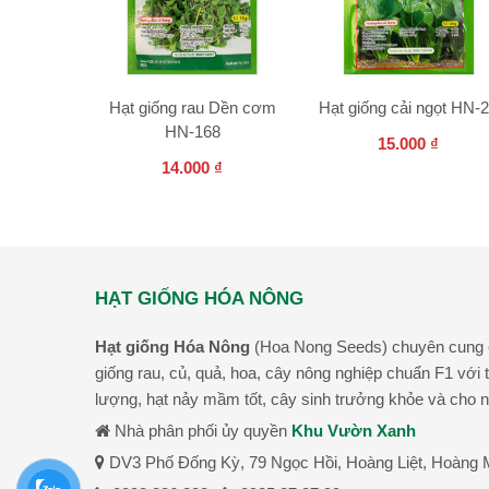
Hạt giống rau Dền cơm
Hạt giống cải ngọt HN-
HN-168
15.000
₫
14.000
₫
HẠT GIỐNG HÓA NÔNG
Hạt giống Hóa Nông
(Hoa Nong Seeds) chuyên cung c
giống rau, củ, quả, hoa, cây nông nghiệp chuẩn F1 với t
lượng, hạt nảy mầm tốt, cây sinh trưởng khỏe và cho n
Nhà phân phối ủy quyền
Khu Vườn Xanh
DV3 Phố Đống Kỳ, 79 Ngọc Hồi, Hoàng Liệt, Hoàng M