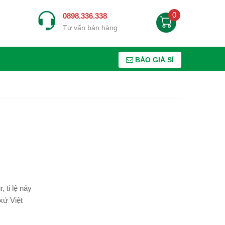
0
0898.336.338
Tư vấn bán hàng
BÁO GIÁ SỈ
 tỉ lệ nảy
xứ Việt