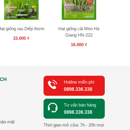
Hạt giống rau Diếp thơm
Hạt giống cải Mèo Hà
Hạt giống
Giang HN-222
15.000
₫
16.000
₫
ÁCH
Hotline miễn phí
0898.336.338
Tư vấn bán hàng
0898.336.338
bảo mật
Thời gian mở cửa: 7h - 20h mọi