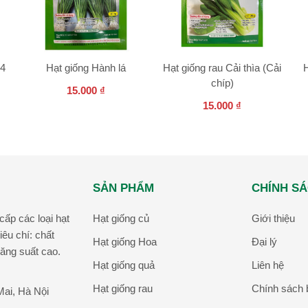
24
Hạt giống Hành lá
Hạt giống rau Cải thìa (Cải
chíp)
15.000
₫
15.000
₫
SẢN PHẨM
CHÍNH S
ấp các loại hạt
Hạt giống củ
Giới thiệu
iêu chí: chất
Hạt giống Hoa
Đại lý
ăng suất cao.
Hạt giống quả
Liên hệ
Hạt giống rau
Chính sách 
ai, Hà Nội