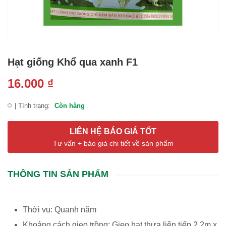
Hạt giống Khổ qua xanh F1
16.000
₫
| Tình trạng:
Còn hàng
LIÊN HỆ BÁO GIÁ TỐT
Tư vấn + báo giá chi tiết về sản phẩm
THÔNG TIN SẢN PHẨM
Thời vụ: Quanh năm
Khoảng cách gieo trồng: Gieo hạt thưa liên tiếp 2.2m x