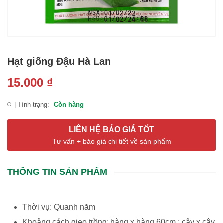
Hạt giống Đậu Hà Lan
15.000
₫
| Tình trạng:
Còn hàng
LIÊN HỆ BÁO GIÁ TỐT
Tư vấn + báo giá chi tiết về sản phẩm
THÔNG TIN SẢN PHẨM
Thời vụ: Quanh năm
Khoảng cách gieo trồng: hàng x hàng 60cm ; cây x cây